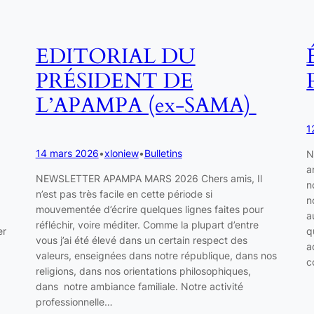
EDITORIAL DU
PRÉSIDENT DE
L’APAMPA (ex-SAMA)
1
14 mars 2026
•
xloniew
•
Bulletins
N
a
NEWSLETTER APAMPA MARS 2026 Chers amis, Il
n
n’est pas très facile en cette période si
n
mouvementée d’écrire quelques lignes faites pour
a
réfléchir, voire méditer. Comme la plupart d’entre
er
q
vous j’ai été élevé dans un certain respect des
a
valeurs, enseignées dans notre république, dans nos
c
religions, dans nos orientations philosophiques,
dans notre ambiance familiale. Notre activité
professionnelle…