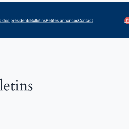
J
s des présidents
Bulletins
Petites annonces
Contact
letins