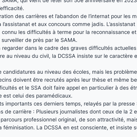
 SAMA, qui vient de fêter son 50e anniversaire en 2023
fficacité.
ration des carrières et l’abandon de l’internat pour les 
à l’assistanat et aux concours comme jadis. L’assistana
connu les difficultés à terme pour la reconnaissance et l
 surveiller de près par le SAMA.
 regarder dans le cadre des graves difficultés actuelles
au niveau du civil, la DCSSA insiste sur le caractère exc
e candidatures au niveau des écoles, mais les problème
ins doivent être recrutés après leur thèse et même bea
ficultés et le SSA doit faire appel en particulier à des 
e est celui des paramédicaux.
arts importants ces derniers temps, relayés par la pres
 de carrière : Plusieurs journalistes dont ceux de la 2
parcours professionnel original, de son attractivité, mai
 féminisation. La DCSSA en est consciente, et insiste s