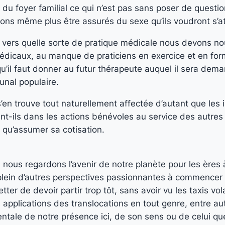
 du foyer familial ce qui n’est pas sans poser de quest
ons même plus être assurés du sexe qu’ils voudront s’a
evoir vers quelle sorte de pratique médicale nous devons
médicaux, au manque de praticiens en exercice et en for
me qu’il faut donner au futur thérapeute auquel il sera d
bunal populaire.
en trouve tout naturellement affectée d’autant que les 
ent-ils dans les actions bénévoles au service des autres
 qu’assumer sa cotisation.
 nous regardons l’avenir de notre planète pour les ères à v
t plein d’autres perspectives passionnantes à commence
tter de devoir partir trop tôt, sans avoir vu les taxis vol
s applications des translocations en tout genre, entre a
ale de notre présence ici, de son sens ou de celui que l