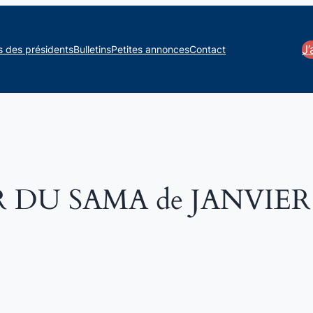
J
s des présidents
Bulletins
Petites annonces
Contact
DU SAMA de JANVIER 