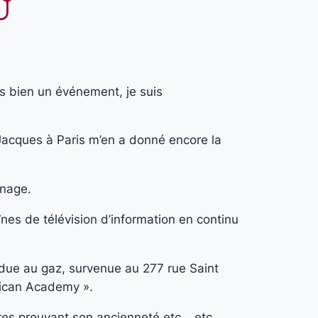
OU
s bien un événement, je suis
 Jacques à Paris m’en a donné encore la
gnage.
nes de télévision d’information en continu
t due au gaz, survenue au 277 rue Saint
rican Academy ».
êtres prouvant son ancienneté etc… etc…