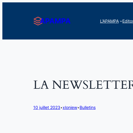
Aller
au
APAMPA
L’APAMPA
Edito
contenu
LA NEWSLETTER 
10 juillet 2023
•
xloniew
•
Bulletins