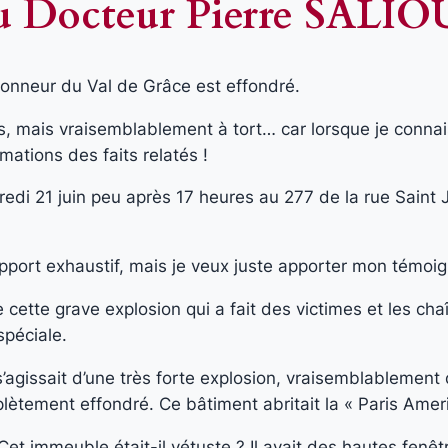
du Docteur Pierre SALI
honneur du Val de Grâce est effondré.
s, mais vraisemblablement à tort… car lorsque je connai
ations des faits relatés !
redi 21 juin peu après 17 heures au 277 de la rue Saint
rapport exhaustif, mais je veux juste apporter mon témoi
ette grave explosion qui a fait des victimes et les chaî
spéciale.
 s’agissait d’une très forte explosion, vraisemblablemen
ètement effondré. Ce bâtiment abritait la « Paris Ame
 Cet immeuble était-il vétuste ? Il avait des hautes fen