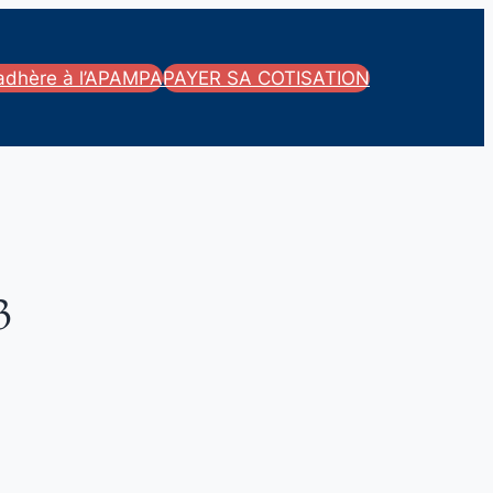
’adhère à l’APAMPA
PAYER SA COTISATION
3