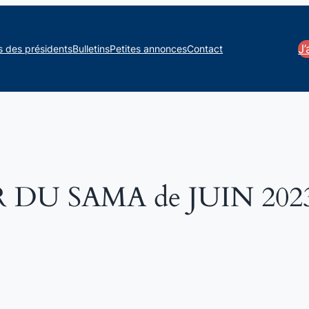
J
s des présidents
Bulletins
Petites annonces
Contact
DU SAMA de JUIN 202