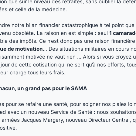
on que sur le niveau des retraites, sans oublier la déf
ées et celle de la médecine.
ndre notre bilan financier catastrophique à tel point q
venu obsolète. La raison en est simple : seul
1 camarad
tible des impôts. Ce n’est donc pas une raison financièr
que de motivation
… Des situations militaires en cours n
fisamment motivée ne vaut rien … Alors si vous croyez 
 jour de cette cotisation qui ne sert qu’à nos efforts, to
eur charge tous leurs frais.
chacun, un grand pas pour le SAMA
s pour se refaire une santé, pour soigner nos plaies lo
pied avec un nouveau Service de Santé : nous souhaitons
armées Jacques Margery, nouveau Directeur Central, qu
ositive.