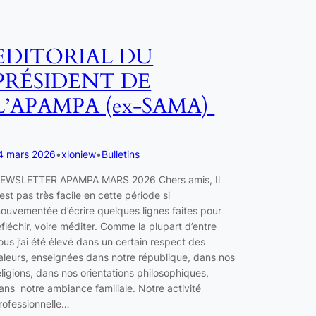
EDITORIAL DU
PRÉSIDENT DE
L’APAMPA (ex-SAMA)
4 mars 2026
•
xloniew
•
Bulletins
EWSLETTER APAMPA MARS 2026 Chers amis, Il
’est pas très facile en cette période si
ouvementée d’écrire quelques lignes faites pour
éfléchir, voire méditer. Comme la plupart d’entre
ous j’ai été élevé dans un certain respect des
aleurs, enseignées dans notre république, dans nos
eligions, dans nos orientations philosophiques,
ans notre ambiance familiale. Notre activité
rofessionnelle…