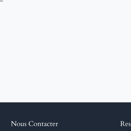
us
.
Nous Contacter
Res