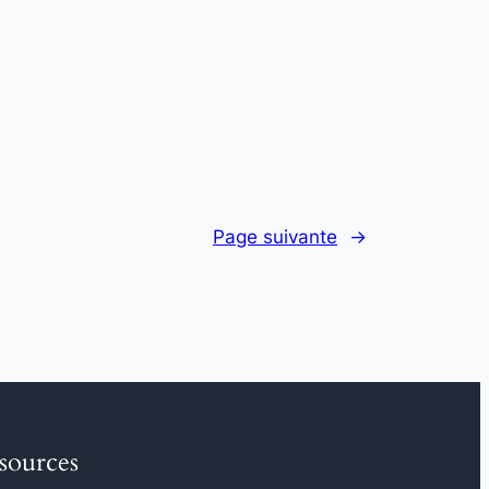
Page suivante
→
sources