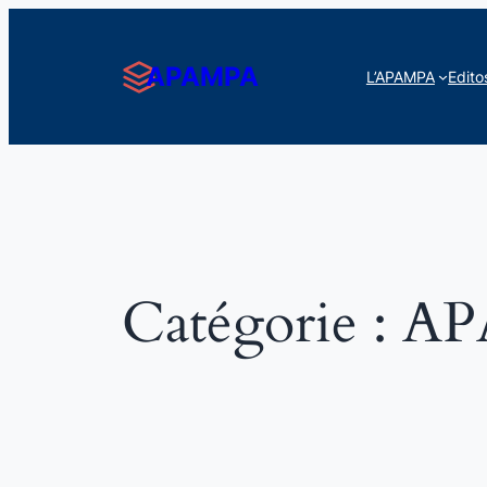
Aller
au
APAMPA
L’APAMPA
Edito
contenu
Catégorie :
AP