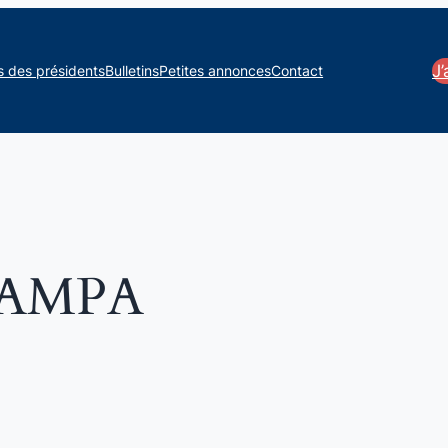
J
s des présidents
Bulletins
Petites annonces
Contact
AMPA