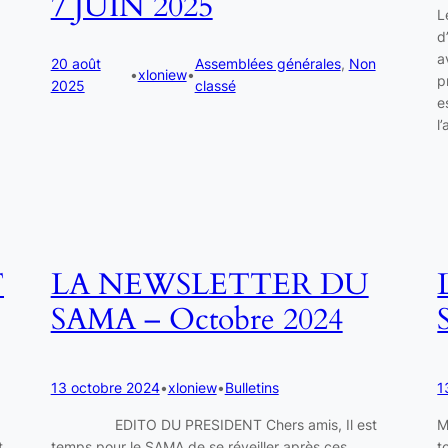
7 JUIN 2025
L
d
a
20 août
Assemblées générales
, 
Non
•
xloniew
•
p
2025
classé
e
l
T
LA NEWSLETTER DU
SAMA – Octobre 2024
13 octobre 2024
•
xloniew
•
Bulletins
1
EDITO DU PRESIDENT Chers amis, Il est
M
t
temps pour le SAMA de se réveiller après ces
t