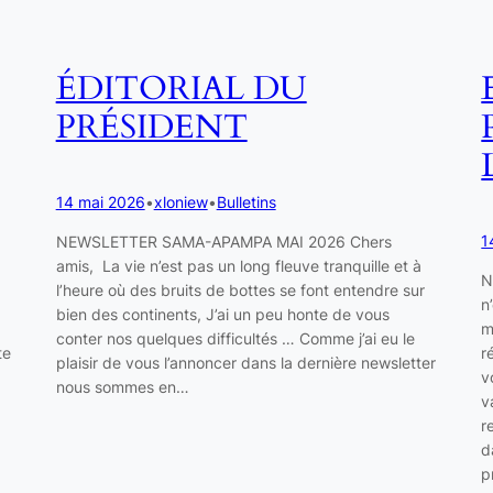
ÉDITORIAL DU
PRÉSIDENT
14 mai 2026
•
xloniew
•
Bulletins
1
NEWSLETTER SAMA-APAMPA MAI 2026 Chers
amis, La vie n’est pas un long fleuve tranquille et à
N
l’heure où des bruits de bottes se font entendre sur
n
bien des continents, J’ai un peu honte de vous
m
conter nos quelques difficultés … Comme j’ai eu le
te
r
plaisir de vous l’annoncer dans la dernière newsletter
v
nous sommes en…
v
r
d
p