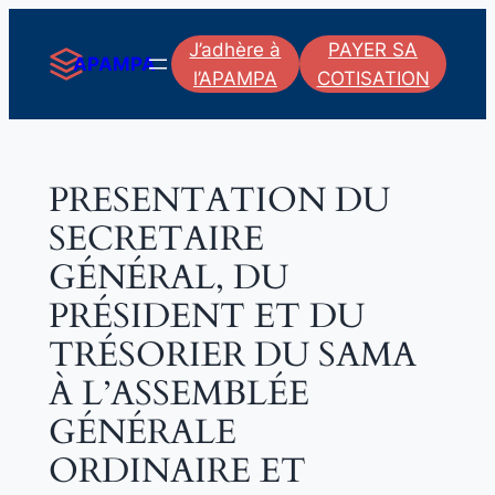
Aller
J’adhère à
PAYER SA
au
APAMPA
l’APAMPA
COTISATION
contenu
PRESENTATION DU
SECRETAIRE
GÉNÉRAL, DU
PRÉSIDENT ET DU
TRÉSORIER DU SAMA
À L’ASSEMBLÉE
GÉNÉRALE
ORDINAIRE ET