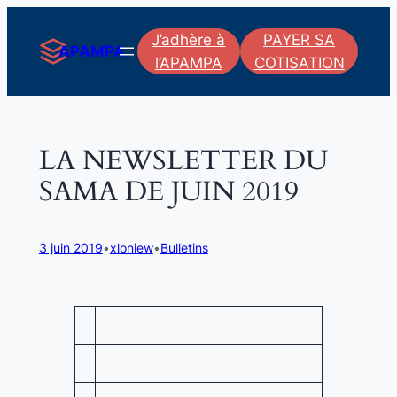
Aller
J’adhère à
PAYER SA
au
APAMPA
l’APAMPA
COTISATION
contenu
LA NEWSLETTER DU
SAMA DE JUIN 2019
3 juin 2019
•
xloniew
•
Bulletins