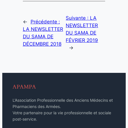
Suivante :
LA
←
Précédente :
NEWSLETTER
LA NEWSLETTER
DU SAMA DE
DU SAMA DE
FÉVRIER 2019
DÉCEMBRE 2018
→
APAMPA
L’Association Professionnelle des Anciens Médecins et
Pharmaciens des Armées.
Votre partenaire pour la vie professionnelle et sociale
post-service.