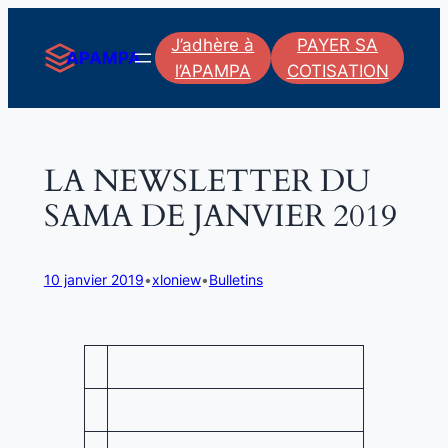
Aller
J’adhère à
PAYER SA
au
APAMPA
l’APAMPA
COTISATION
contenu
LA NEWSLETTER DU
SAMA DE JANVIER 2019
10 janvier 2019
•
xloniew
•
Bulletins