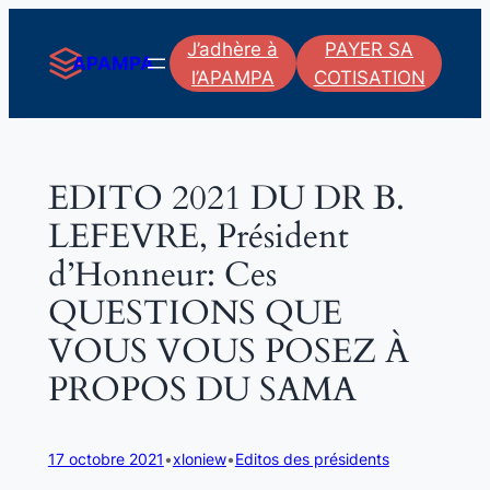
Aller
J’adhère à
PAYER SA
au
APAMPA
l’APAMPA
COTISATION
contenu
EDITO 2021 DU DR B.
LEFEVRE, Président
d’Honneur: Ces
QUESTIONS QUE
VOUS VOUS POSEZ À
PROPOS DU SAMA
17 octobre 2021
•
xloniew
•
Editos des présidents