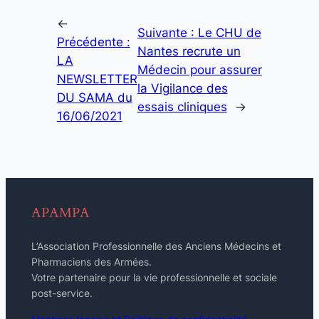
←
Suivante :
Le CHU de
Précédente :
Nantes recrute un
LA
Médecin pour assurer
NEWSLETTER
la Vigilance des
DU SAMA du
essais cliniques
→
16/06/2021
APAMPA
L’Association Professionnelle des Anciens Médecins et
Pharmaciens des Armées.
Votre partenaire pour la vie professionnelle et sociale
post-service.