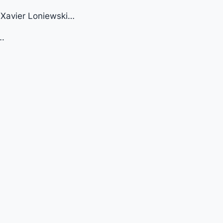
 Xavier Loniewski…
….