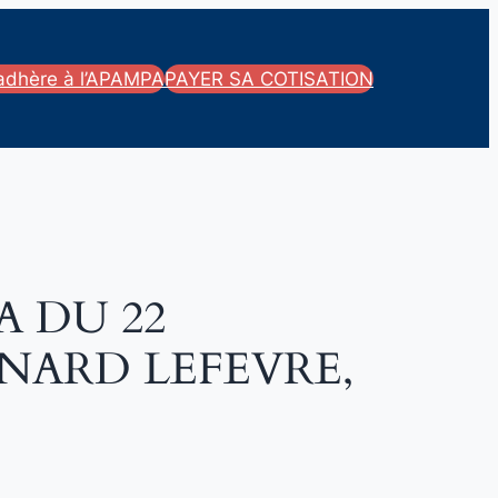
’adhère à l’APAMPA
PAYER SA COTISATION
A DU 22
RNARD LEFEVRE,