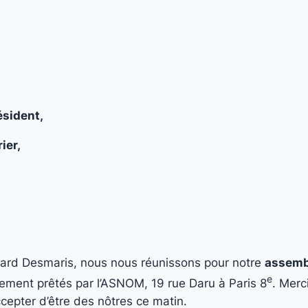
résident,
rier,
rard Desmaris, nous nous réunissons pour notre
assemb
e
lement prêtés par l’ASNOM, 19 rue Daru à Paris 8
. Merc
ccepter d’être des nôtres ce matin.