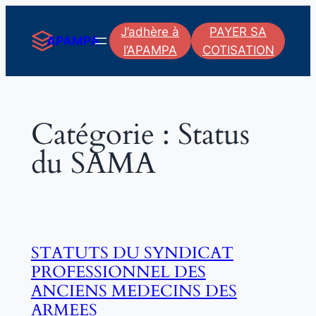
Aller
J’adhère à
PAYER SA
au
APAMPA
l’APAMPA
COTISATION
contenu
Catégorie :
Status
du SAMA
STATUTS DU SYNDICAT
PROFESSIONNEL DES
ANCIENS MEDECINS DES
ARMEES